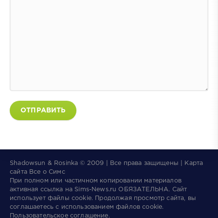
ОТПРАВИТЬ
Shadowsun & Rosinka © 2009 | Все права защищены | Карта
сайта
Все о Симс
При полном или частичном копировании материалов
активная ссылка на
Sims-News.ru
ОБЯЗАТЕЛЬНА.
Сайт
использует файлы
cookie
. Продолжая просмотр сайта, вы
соглашаетесь с использованием файлов cookie.
Пользовательское соглашение
.