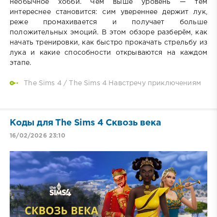
необычное хобби. Чем выше уровень — тем
интереснее становится: сим увереннее держит лук,
реже промахивается и получает больше
положительных эмоций. В этом обзоре разберём, как
начать тренировки, как быстро прокачать стрельбу из
лука и какие способности открываются на каждом
этапе.
The Sims 4
/
The Sims 4 Навстречу приключениям
Коды для The Sims 4 Сквозь века
16/02/2026 23:10