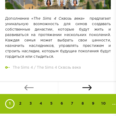
Дополнение
«
The Sims 4 Сквозь века
»
предлагает
уникальную возможность для симов создавать
собственные династии, которые будут жить и
развиваться на протяжении нескольких поколений.
Каждая семья может выбрать свои ценности,
назначить наследников, управлять престижем и
строить наследие, которым будущие поколения будут
гордиться или стыдиться.
The Sims 4
/
The Sims 4 Сквозь века
1
2
3
4
5
6
7
8
9
10
...