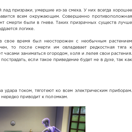
 лад призраки, умершие из-за смеха. У них всегда хорошее
равится всем окружающим. Совершенно противоположная
нт смерти были в гневе. Таких призрачных существ лучше
оддается логике.
 в свое время был неосторожен с необычным растением
ен, то после смерти им овладевает редкостная тяга к
т часами заниматься огородом, холя и лелея свои растения.
пострадать, если такое приведение будет не в духе, так как
а удара током, тяготеют ко всем электрическим приборам.
о нередко приводит к поломкам.