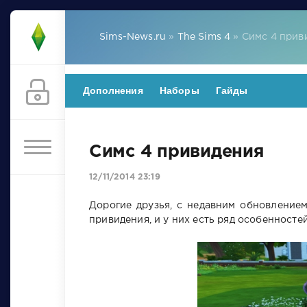
Sims-News.ru
»
The Sims 4
» Симс 4 прив
Дополнения
Наборы
Гайды
Симс 4 привидения
12/11/2014 23:19
Дорогие друзья, с недавним обновление
привидения, и у них есть ряд особенностей