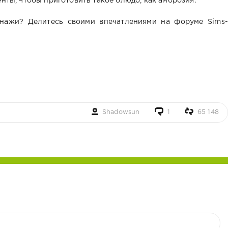
нты, чтобы приготовить такое блюдо, как амброзия.
онажи? Делитесь своими впечатлениями на форуме Sims-
Shadowsun
1
65 148