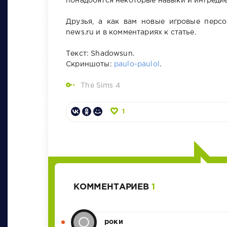
понадобятся некоторые навыки и ингредие
Друзья, а как вам новые игровые перс
news.ru и в комментариях к статье.
Текст: Shadowsun.
Скриншоты:
paulo-paulol
.
The Sims 4
1
КОММЕНТАРИЕВ
1
роки