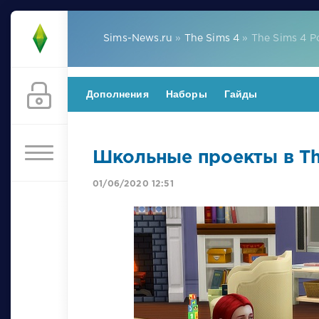
Sims-News.ru
»
The Sims 4
» The Sims 4 
Дополнения
Наборы
Гайды
Школьные проекты в Th
01/06/2020 12:51