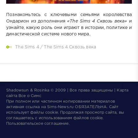
Познакомьтесь с ключевыми семьями королевства
Ондарион из дополнения
«
The Sims 4 Сквозь века‎
»
и
узнайте, какую роль они играют в истории, политике и
династической системе нового мира.
The Sims 4
/
The Sims 4 Сквозь века
Shadowsun & Rosinka © 2009 | Все права защищены | Карта
сайта
Все о Симс
При полном или частичном копировании материалов
активная ссылка на
Sims-News.ru
ОБЯЗАТЕЛЬНА.
Сайт
использует файлы
cookie
. Продолжая просмотр сайта, вы
соглашаетесь с использованием файлов cookie.
Пользовательское соглашение
.