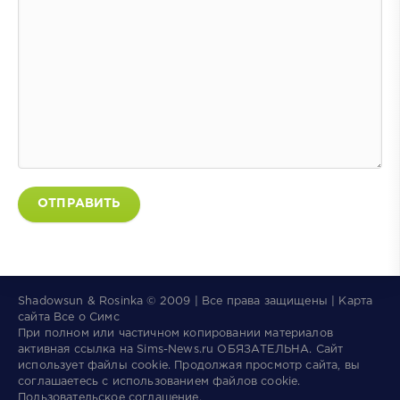
ОТПРАВИТЬ
Shadowsun & Rosinka © 2009 | Все права защищены | Карта
сайта
Все о Симс
При полном или частичном копировании материалов
активная ссылка на
Sims-News.ru
ОБЯЗАТЕЛЬНА.
Сайт
использует файлы
cookie
. Продолжая просмотр сайта, вы
соглашаетесь с использованием файлов cookie.
Пользовательское соглашение
.