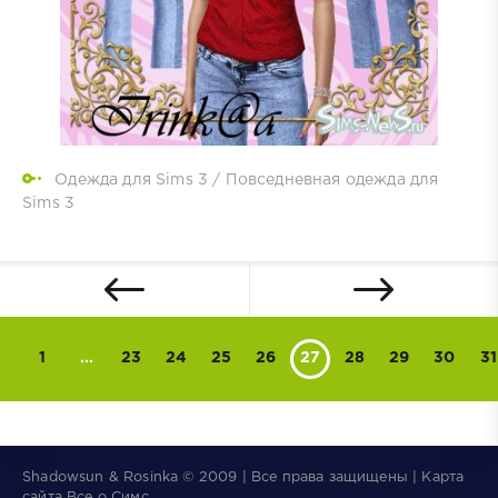
Одежда для Sims 3
/
Повседневная одежда для
Sims 3
1
...
23
24
25
26
27
28
29
30
31
Shadowsun & Rosinka © 2009 | Все права защищены | Карта
сайта
Все о Симс