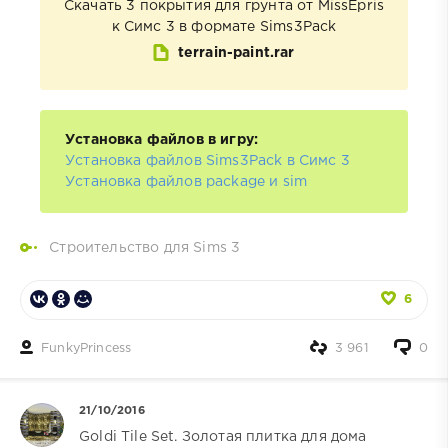
Скачать 3 покрытия для грунта от MissEpris
к Симс 3 в формате Sims3Pack
terrain-paint.rar
Установка файлов в игру:
Установка файлов Sims3Pack в Симс 3
Установка файлов package и sim
Строительство для Sims 3
6
FunkyPrincess
3 961
0
21/10/2016
Goldi Tile Set. Золотая плитка для дома