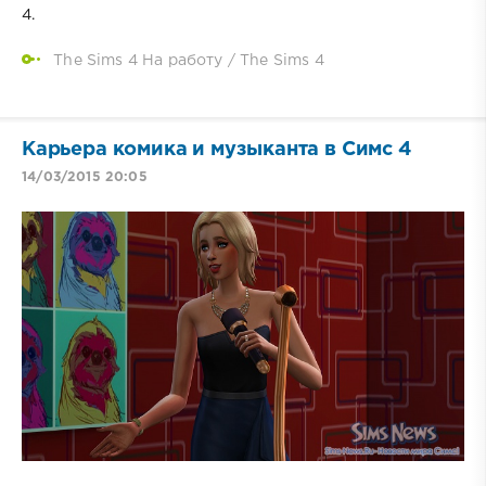
4.
The Sims 4 На работу
/
The Sims 4
Карьера комика и музыканта в Симс 4
14/03/2015 20:05