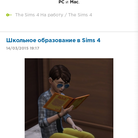
PC
и
Mac
.
The Sims 4 На работу
/
The Sims 4
Школьное образование в Sims 4
14/03/2015 19:17