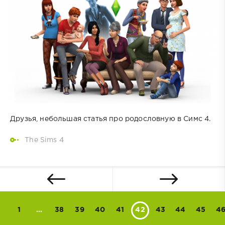
Друзья, небольшая статья про родословную в Симс 4.
The Sims 4
1
...
38
39
40
41
42
43
44
45
4