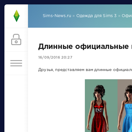
Sims-News.ru
»
Одежда для Sims 3
»
Офиц
Длинные официальные п
16/09/2016 20:27
Друзья, представляем вам длинные официаль