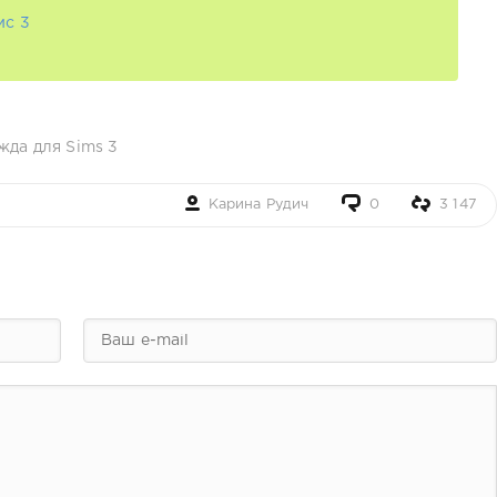
мс 3
да для Sims 3
Карина Рудич
0
3 147