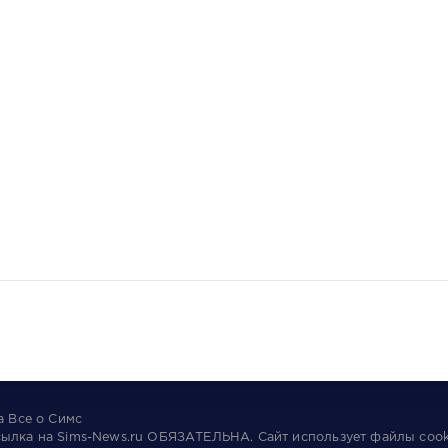
та
Все о Симс
сылка на
Sims-News.ru
ОБЯЗАТЕЛЬНА.
Сайт использует файлы
cook