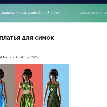
иальная одежда для Sims 3
» Длинные официальные платья
латья для симок
ные платья для симок.