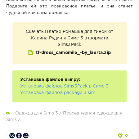
Подарите ей это прекрасное платье, и она станет
чудесной как сама ромашка.
Скачать Платье Ромашка для тинок от
Карина Рудич к Симс 3 в формате
Sims3Pack
tf-dress_camomile_-by_laerta.zip
Установка файлов в игру:
Установка файлов Sims3Pack в Симс 3
Установка файлов package и sim
Одежда для Sims 3
/
Повседневная одежда для
Sims 3
0