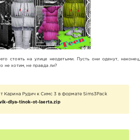
го стоять на улице неодетыми. Пусть они оденут, наконец,
го не хотим, не правда ли?
от Карина Рудич к Симс 3 в формате Sims3Pack
ik-dlya-tinok-ot-laerta.zip