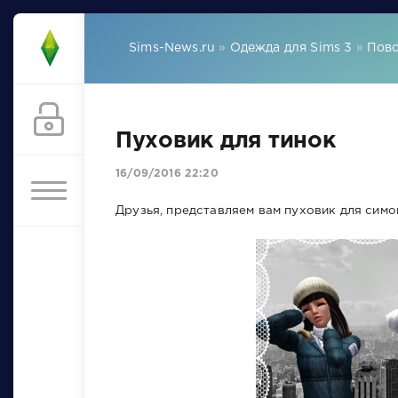
Sims-News.ru
»
Одежда для Sims 3
»
Повс
Пуховик для тинок
16/09/2016 22:20
Друзья, представляем вам пуховик для симо