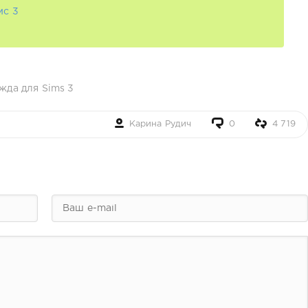
мс 3
жда для Sims 3
Карина Рудич
0
4 719