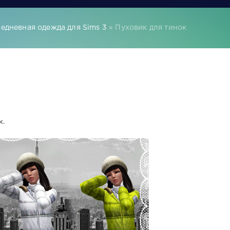
едневная одежда для Sims 3
» Пуховик для тинок
к.