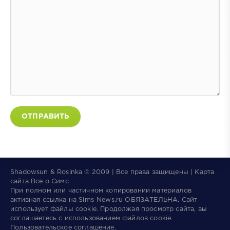
ОТПРАВИТЬ
Shadowsun & Rosinka © 2009 | Все права защищены | Карта
сайта
Все о Симс
При полном или частичном копировании материалов
активная ссылка на
Sims-News.ru
ОБЯЗАТЕЛЬНА.
Сайт
использует файлы
cookie
. Продолжая просмотр сайта, вы
соглашаетесь с использованием файлов cookie.
Пользовательское соглашение
.