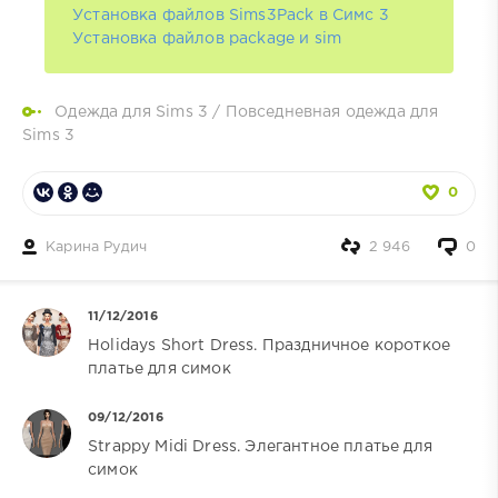
Установка файлов Sims3Pack в Симс 3
Установка файлов package и sim
Одежда для Sims 3
/
Повседневная одежда для
Sims 3
0
Карина Рудич
2 946
0
11/12/2016
Holidays Short Dress. Праздничное короткое
платье для симок
09/12/2016
Strappy Midi Dress. Элегантное платье для
симок