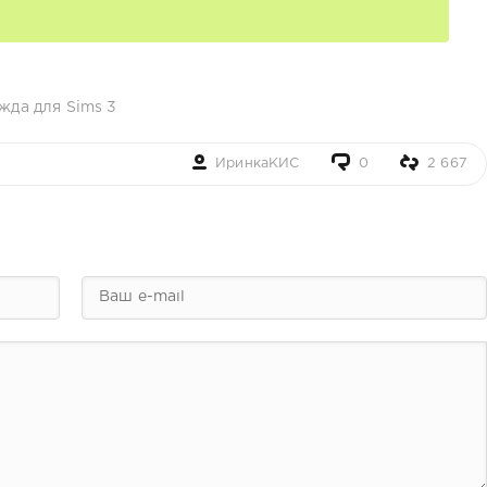
жда для Sims 3
ИринкаКИС
0
2 667