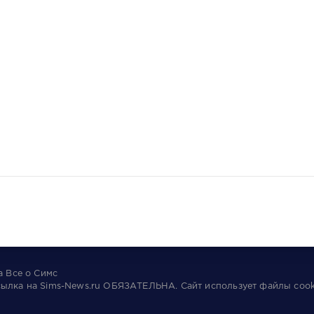
та
Все о Симс
сылка на
Sims-News.ru
ОБЯЗАТЕЛЬНА.
Сайт использует файлы
cook