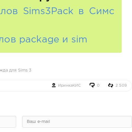
лов Sims3Pack в Симс
лов package и sim
жда для Sims 3
ИринкаКИС
0
2 509