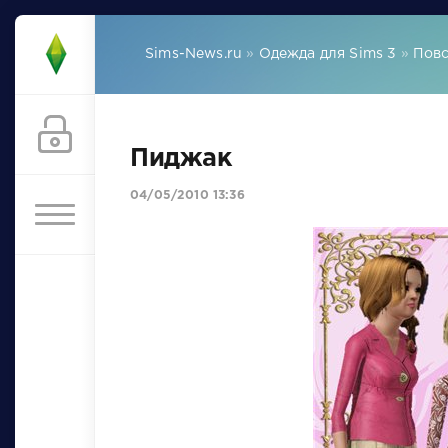
Sims-News.ru
»
Одежда для Sims 3
»
Повс
Пиджак
04/05/2010 13:36