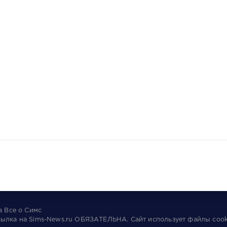
та
Все о Симс
сылка на
Sims-News.ru
ОБЯЗАТЕЛЬНА.
Сайт использует файлы
cook