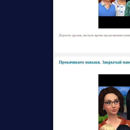
Дорогие друзья, настало время продолжения увл
Прокачиваем навыки. Закрытый панс