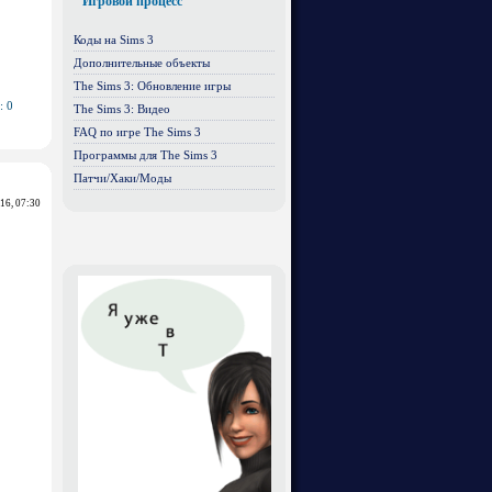
Игровой процесс
Коды на Sims 3
Дополнительные объекты
The Sims 3: Обновление игры
: 0
The Sims 3: Видео
FAQ по игре The Sims 3
Программы для The Sims 3
Патчи/Хаки/Моды
016, 07:30