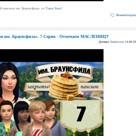
ый пансион им. Браунсфила» от
Tiana Sims
!
Комментарии
ион им. Браунсфила». 7 Серия - Отмечаем МАСЛЕНИЦУ
Добавил:
Shadowsun
, 14-08-2