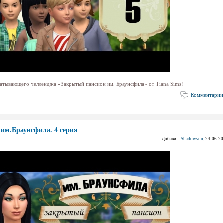
ватывающего челленджа «Закрытый пансион им. Браунсфила» от Tiana Sims!
Комментарии
им.Браунсфила. 4 серия
Добавил:
Shadowsun
, 24-06-2