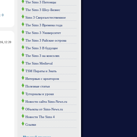
The Sims 3 Питомцы
The Sims 3 Шоу-Бизнес
: 0
Sims 3 Сверхъестественное
The Sims 3 Времена года
The Sims 3 Университет
The Sims 3 Райские острова
016, 12:20
The Sims 3 В будущее
The Sims 3 на консолях
The Sims Medieval
TSM Пираты и Знать
Интервью с креатором
Полезные статьи
Туториалы и уроки
Новости сайта Sims-News.ru
Объекты от Sims-News.ru
Новости The Sims 4
Ссылки