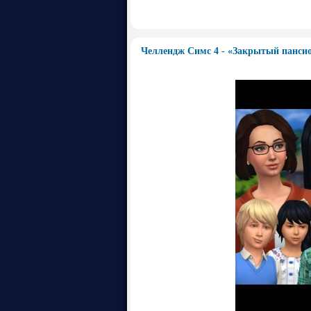
Челлендж Симс 4 - «Закрытый пансио