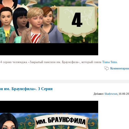
 4 серию челленджа «Закрытый пансион им. Браунсфила», который сняла
Tiana Sims
.
Комментарии
н им. Браунсфила». 3 Серия
Добавил:
Shadowsun
, 16-06-2