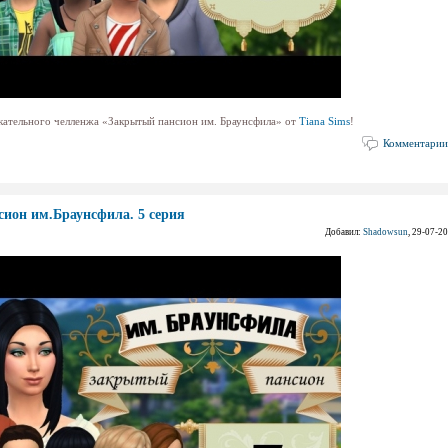
екательного челленжа «Закрытый пансион им. Браунсфила» от
Tiana Sims
!
Комментарии
ион им.Браунсфила. 5 серия
Добавил:
Shadowsun
, 29-07-2