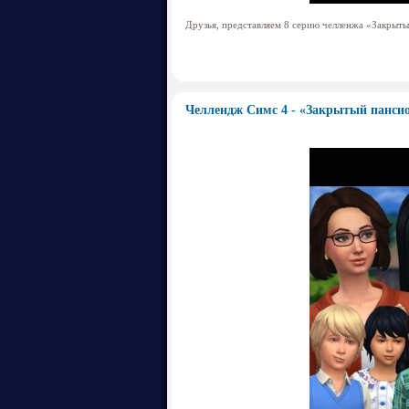
Друзья, представляем 8 серию челленжа «Закрыт
Челлендж Симс 4 - «Закрытый панс