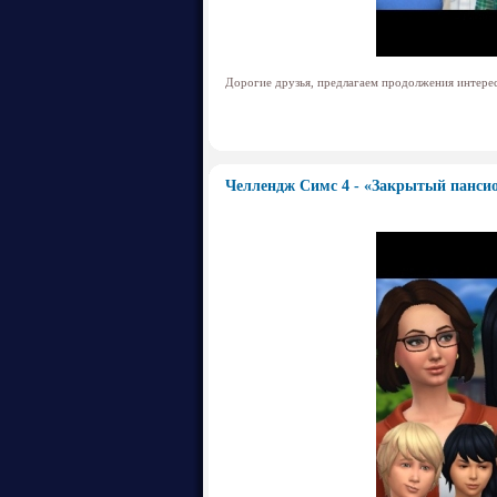
Дорогие друзья, предлагаем продолжения интере
Челлендж Симс 4 - «Закрытый пансио