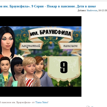
н им. Браунсфила». 9 Серия - Пожар в пансионе. Дети в шоке
Добавил:
Shadowsun
, 10-12-2
й пансион им. Браунсфила» от
Tiana Sims
!