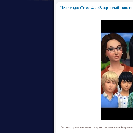
Челлендж Симс 4 - «Закрытый пансио
Ребята, представляем 9 серию челленжа «Закрыты