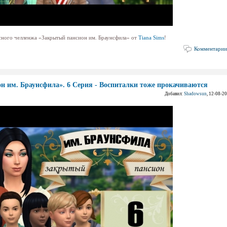
сного челленжа «Закрытый пансион им. Браунсфила» от
Tiana Sims
!
Комментарии
н им. Браунсфила». 6 Серия - Воспиталки тоже прокачиваются
Добавил:
Shadowsun
, 12-08-2