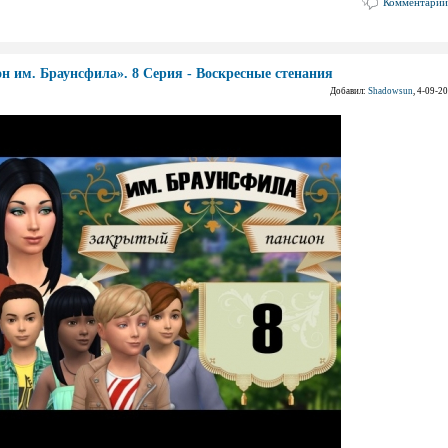
Комментарии
н им. Браунсфила». 8 Серия - Воскресные стенания
Добавил:
Shadowsun
, 4-09-2