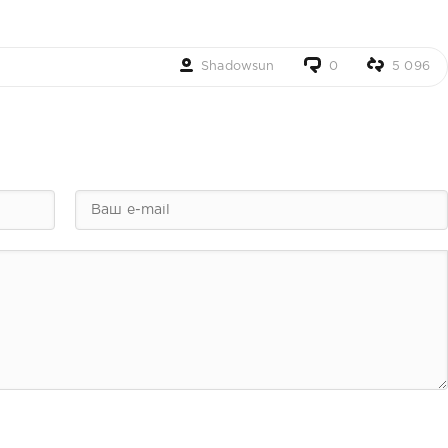
Shadowsun
0
5 096