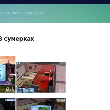
 The Sims 3 В сумерках
В сумерках