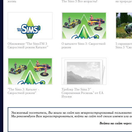
жизнь
The Sims 3 Все возрасты!
на природе
Обновление "The SimsTM 3
О каталоге Sims 3: Скоростной
5 скриншот
Скоростной режим Каталог"
режим
Sims 3 "Ск
"The Sims 3: Каталог -
Трейлер The Sims 3"
Скоростной режим"
Современная Роскошь" от EA
Италия
Уважаемый посетитель, Вы зашли на сайт как незарегистрированный пользовател
Мы рекомендуем Вам зарегистрироваться, войти на сайт под своим именем или а
Войти на сайт через