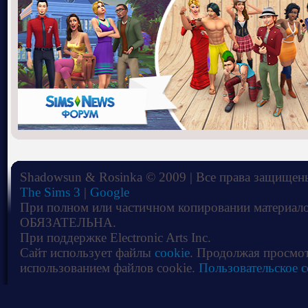
Shadowsun & Rosinka © 2009 | Все права защищены
The Sims 3
|
Google
При полном или частичном копировании материало
ОБЯЗАТЕЛЬНА.
При поддержке Electronic Arts Inc.
Сайт использует файлы
cookie
. Продолжая просмот
использованием файлов cookie.
Пользовательское 