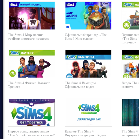
The Sims 4 Мир магии:
Официальный трейлер «The
Официальны
трейлер игрового процесса
Sims 4 Мир магии»
«The Sims 
питомец»
The Sims 4 Фитнес. Каталог.
The Sims 4 Вампиры.
Видео The 
Трейлер
Официальное видео
комната — 
Первое официальное видео
Каталог The Sims 4
The Sims 4
"The Sims 4 Веселимся вместе!"
Внутренний дворик. Видео
вечеринка 