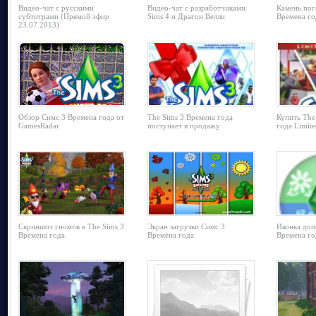
Видео-чат с русскими
Видео-чат с разработчиками
Камень пог
субтитрами (Прямой эфир
Sims 4 и Драгон Велли
Времена го
23.07.2013)
Обзор Симс 3 Времена года от
The Sims 3 Времена года
Купить The
GamesRadar
поступает в продажу
года Limite
Скриншот гномов в The Sims 3
Экран загрузки Симс 3
Иконка доп
Времена года
Времена года
Времена го