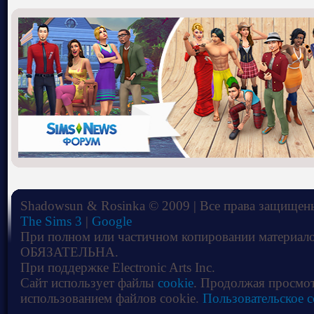
Shadowsun & Rosinka © 2009 | Все права защищены
The Sims 3
|
Google
При полном или частичном копировании материало
ОБЯЗАТЕЛЬНА.
При поддержке Electronic Arts Inc.
Сайт использует файлы
cookie
. Продолжая просмот
использованием файлов cookie.
Пользовательское 