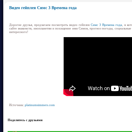
Видео гейплея Симс 3 Времена года
Дорогие друзья, предлагаем посмотреть видео гейплея
Симс 3 Времена года
, в ко
сайте знакомств, инопланетян и похищение ими Симов, прогноз погоды, социальные 
интересного!
Источник:
platinumsimmers.com
Поделитесь с друзьями