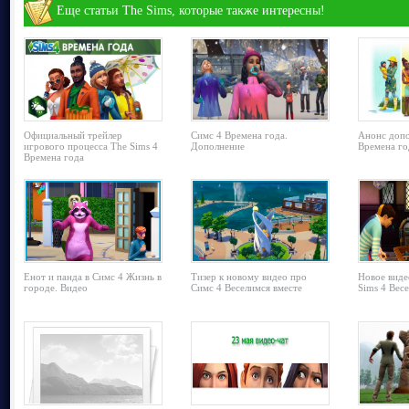
Еще статьи The Sims, которые также интересны!
Официальный трейлер
Симс 4 Времена года.
Анонс допо
игрового процесса The Sims 4
Дополнение
Времена го
Времена года
Енот и панда в Симс 4 Жизнь в
Тизер к новому видео про
Новое виде
городе. Видео
Симс 4 Веселимся вместе
Sims 4 Вес