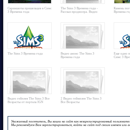
Скриншоты пришельцев в Симс
The Sims 3 Времена года -
Камень пог
3 Времена года
Рассказ продюсера. Видео
Времена го
The Sims 3 Времена года
Видео анонс The Sims 3
Еще одно 
Времена года
Симс 3 Вре
Видео гейплея The Sims 3 Все
2 Видео геймплея The Sims 3
Возрасты от портала IGN
Все Возрасты
Уважаемый посетитель, Вы зашли на сайт как незарегистрированный пользовател
Мы рекомендуем Вам зарегистрироваться, войти на сайт под своим именем или а