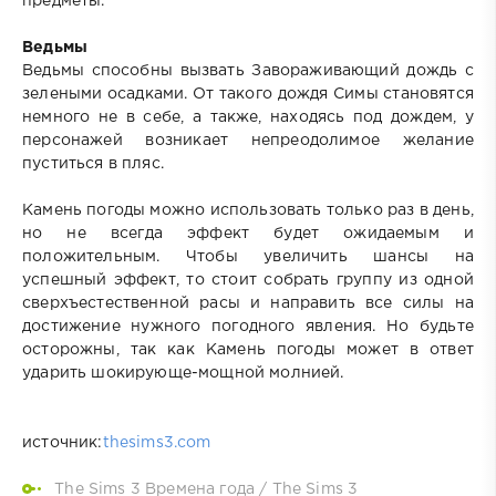
предметы.
Ведьмы
Ведьмы способны вызвать Завораживающий дождь с
зелеными осадками. От такого дождя Симы становятся
немного не в себе, а также, находясь под дождем, у
персонажей возникает непреодолимое желание
пуститься в пляс.
Камень погоды можно использовать только раз в день,
но не всегда эффект будет ожидаемым и
положительным. Чтобы увеличить шансы на
успешный эффект, то стоит собрать группу из одной
сверхъестественной расы и направить все силы на
достижение нужного погодного явления. Но будьте
осторожны, так как Камень погоды может в ответ
ударить шокирующе-мощной молнией.
источник:
thesims3.com
The Sims 3 Времена года
/
The Sims 3