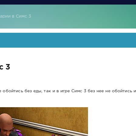
арии в Симс 3
с 3
 обойтись без еды, так и в игре Симс 3 без нее не обойтись и