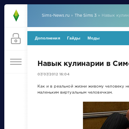
Sims-News.ru
»
The Sims 3
» Навык кулин
Дополнения
Гайды
Моды
Навык кулинарии в Сим
07/07/2012 16:04
Как и в реальной жизни живому человеку не
маленьким виртуальным человечкам.