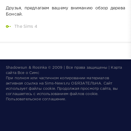
Друзья, предлагаем вашему вниманию обзор дерева
Бонсай.
The Sims 4
Shadowsun & Rosinka © 2009 | Все права защищены | Карта
сайта
Все о Симс
При полном или частичном копировании материалов
активная ссылка на
Sims-News.ru
ОБЯЗАТЕЛЬНА.
Сайт
использует файлы
cookie
. Продолжая просмотр сайта, вы
соглашаетесь с использованием файлов cookie.
Пользовательское соглашение
.