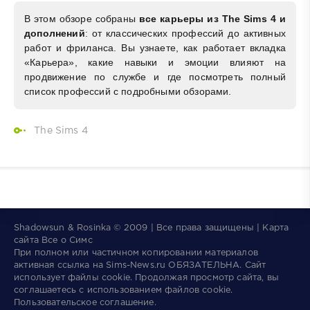
В этом обзоре собраны
все карьеры из The Sims 4 и
дополнений
: от классических профессий до активных
работ и фриланса. Вы узнаете, как работает вкладка
«Карьера», какие навыки и эмоции влияют на
продвижение по службе и где посмотреть полный
список профессий с подробными обзорами.
The Sims 4
Shadowsun & Rosinka © 2009 | Все права защищены | Карта
сайта
Все о Симс
При полном или частичном копировании материалов
активная ссылка на
Sims-News.ru
ОБЯЗАТЕЛЬНА.
Сайт
использует файлы
cookie
. Продолжая просмотр сайта, вы
соглашаетесь с использованием файлов cookie.
Пользовательское соглашение
.