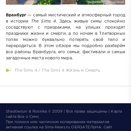
Вранбург
— самый мистический и атмосферный город
в истории
The Sims 4
. Здесь живые симы спокойно
соседствуют с призраками, на улицах проходят
праздники жизни и смерти, а по ночам в Тлетворных
топях можно буквально потерять своё тело и
переродиться. В этом обзоре мы подробно разберём
все районы Вранбурга, его семьи, фестивали и самые
загадочные места нового мира.
The Sims 4
/
The Sims 4 Жизнь и Смерть
Shadowsun & Rosinka © 2009 | Все права защищены | Карта
сайта
Все о Симс
При полном или частичном копировании материалов
активная ссылка на
Sims-News.ru
ОБЯЗАТЕЛЬНА.
Сайт