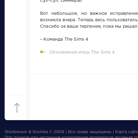
Сул-сул, симмеры!
Вот небольшое, но важное исправление
возникла вчера. Теперь весь пользовател
Спасибо за ваше терпение, пока мы решал
– Команда The Sims 4
Обновления игры The Sims 4
Shadowsun & Rosinka © 2009 | Все права защищены | Карта сай
При полном или частичном копировании материалов активная с