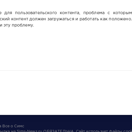
 для пользовательского контента, проблема с которым
ьский контент должен загружаться и работать как положено.
и эту проблему.
та
Все о Симс
сылка на
Sims-News.ru
ОБЯЗАТЕЛЬНА.
Сайт использует файлы
cook