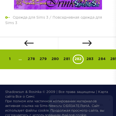
Одежда для Sims 3
/
Повседневная одежда для
Sims 3
1
...
278
279
280
281
282
283
284
28
Shadowsun & Rosinka © 2009 | Все права защищены | Карта
×
👑
The Sims 4 Сквозь века
сайта
Все о Симс
Новое дополнение! Королевства,
При полном или частичном копировании материалов
династии и тайные проходы ждут
активная ссылка на
Sims-News.ru
ОБЯЗАТЕЛЬНА.
Сайт
ваших симов!
использует файлы
cookie
. Продолжая просмотр сайта, вы
соглашаетесь с использованием файлов cookie.