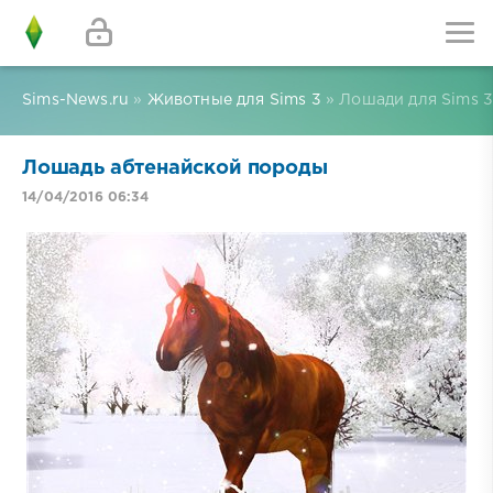
Sims-News.ru
»
Животные для Sims 3
» Лошади для Sims 
Лошадь абтенайской породы
14/04/2016 06:34