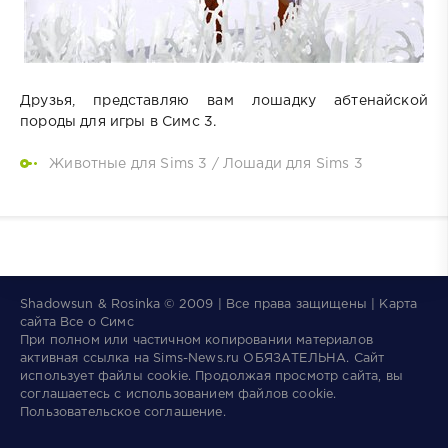
Друзья, представляю вам лошадку абтенайской
породы для игры в Симс 3.
Животные для Sims 3
/
Лошади для Sims 3
Shadowsun & Rosinka © 2009 | Все права защищены | Карта
сайта
Все о Симс
При полном или частичном копировании материалов
активная ссылка на
Sims-News.ru
ОБЯЗАТЕЛЬНА.
Сайт
использует файлы
cookie
. Продолжая просмотр сайта, вы
соглашаетесь с использованием файлов cookie.
Пользовательское соглашение
.