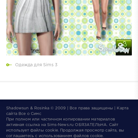
Одежда для Sims 3
Shadowsun & Rosinka © 2009 | Все права защищены | Карта
сайта
Все о Симс
При полном или частичном копировании материалов
активная ссылка на
Sims-News.ru
ОБЯЗАТЕЛЬНА.
Сайт
использует файлы
cookie
. Продолжая просмотр сайта, вы
соглашаетесь с использованием файлов cookie.