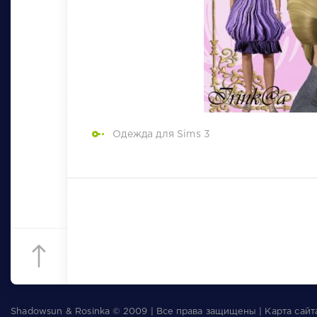
Одежда для Sims 3
Shadowsun & Rosinka © 2009 | Все права защищены | Карта сай