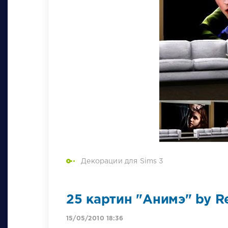
Декорации для Sims 3
25 картин "Анимэ" by R
15/05/2010 18:36