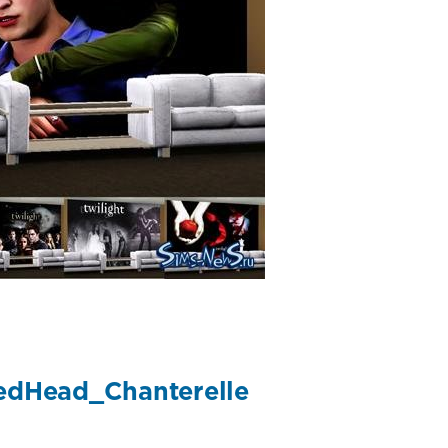
edHead_Chanterelle