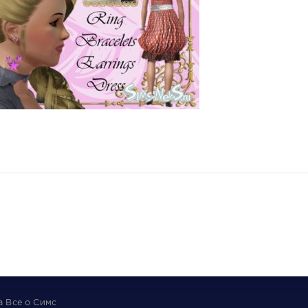
та
Все о Симс