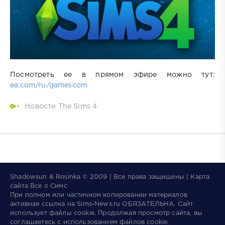
Посмотреть ее в прямом эфире можно тут:
ea.com/ru/gamescom
Новости The Sims 4
Shadowsun & Rosinka © 2009 | Все права защищены | Карта
сайта
Все о Симс
При полном или частичном копировании материалов
активная ссылка на
Sims-News.ru
ОБЯЗАТЕЛЬНА.
Сайт
использует файлы
cookie
. Продолжая просмотр сайта, вы
соглашаетесь с использованием файлов cookie.