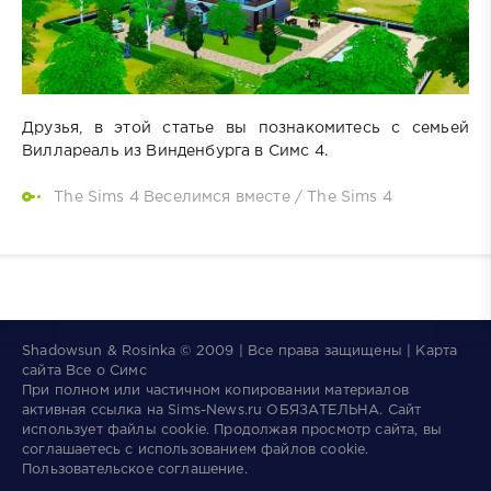
Друзья, в этой статье вы познакомитесь с семьей
Виллареаль из Винденбурга в Симс 4.
The Sims 4 Веселимся вместе
/
The Sims 4
Shadowsun & Rosinka © 2009 | Все права защищены | Карта
сайта
Все о Симс
При полном или частичном копировании материалов
активная ссылка на
Sims-News.ru
ОБЯЗАТЕЛЬНА.
Сайт
использует файлы
cookie
. Продолжая просмотр сайта, вы
соглашаетесь с использованием файлов cookie.
Пользовательское соглашение
.