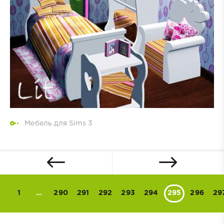
Мебель для Sims 3
1
...
290
291
292
293
294
295
296
29