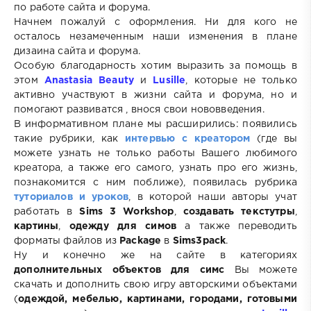
по работе сайта и форума.
Начнем пожалуй с оформления. Ни для кого не
осталось незамеченным наши изменения в плане
дизаина сайта и форума.
Особую благодарность хотим выразить за помощь в
этом
Anastasia Beauty
и
Lusille
, которые не только
активно участвуют в жизни сайта и форума, но и
помогают развиватся , внося свои нововведения.
В информативном плане мы расширились: появились
такие рубрики, как
интервью с креатором
(где вы
можете узнать не только работы Вашего любимого
креатора, а также его самого, узнать про его жизнь,
познакомится с ним поближе), появилась рубрика
туториалов и уроков
, в которой наши авторы учат
работать в
Sims 3 Workshop
,
создавать текстутры
,
картины
,
одежду для симов
а также переводить
форматы файлов из
Package
в
Sims3pack
.
Ну и конечно же на сайте в категориях
дополнительных объектов для симс
Вы можете
скачать и дополнить свою игру авторскими объектами
(
одеждой, мебелью, картинами, городами, готовыми