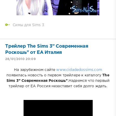
Симы для Sims 3
Трейлер The Sims 3" Современная
Роскошь" от EA Италия
28/01/2010 20:09
На зарубежном сайте
www.cidadedossims.com
появилась новость о первом трейлере к каталогу
The
Sims 3" Современная Роскошь"
.Надеемся что первый
трейлер от EA Россия незаставит себя долго ждать.