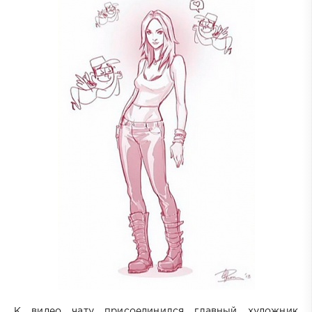
К видео чату присоединился главный художник