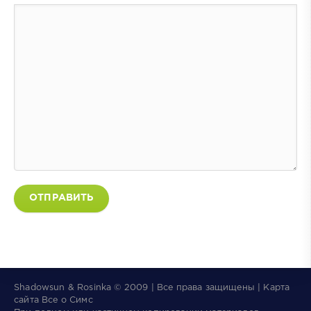
ОТПРАВИТЬ
Shadowsun & Rosinka © 2009 | Все права защищены | Карта
сайта
Все о Симс
×
👑
The Sims 4 Сквозь века