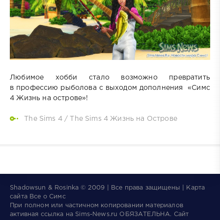
Любимое хобби стало возможно превратить
в профессию рыболова с выходом дополнения «Симс
4 Жизнь на острове»!
The Sims 4
/
The Sims 4 Жизнь на Острове
Shadowsun & Rosinka © 2009 | Все права защищены | Карта
сайта
Все о Симс
При полном или частичном копировании материалов
активная ссылка на
Sims-News.ru
ОБЯЗАТЕЛЬНА.
Сайт