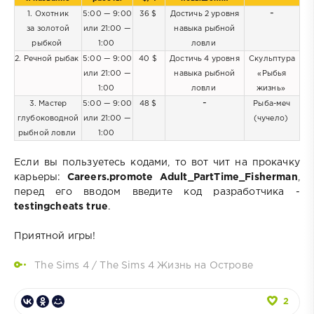
-
1. Охотник
5:00 — 9:00
36 $
Достичь 2 уровня
за золотой
или 21:00 —
навыка рыбной
рыбкой
1:00
ловли
2. Речной рыбак
5:00 — 9:00
40 $
Достичь 4 уровня
Скульптура
или 21:00 —
навыка рыбной
«Рыбья
1:00
ловли
жизнь»
-
3. Мастер
5:00 — 9:00
48 $
Рыба-меч
глубоководной
или 21:00 —
(чучело)
рыбной ловли
1:00
Если вы пользуетесь кодами, то вот чит на прокачку
карьеры:
Careers.promote Adult_PartTime_Fisherman
,
перед его вводом введите код разработчика -
testingcheats true
.
Приятной игры!
The Sims 4
/
The Sims 4 Жизнь на Острове
2