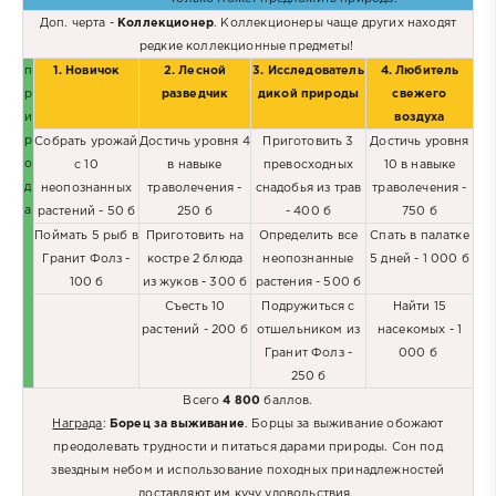
Доп. черта -
Коллекционер
. Коллекционеры чаще других находят
редкие коллекционные предметы!
п
1.
Новичок
2.
Лесной
3. Исследователь
4. Любитель
р
разведчик
дикой природы
свежего
и
воздуха
р
Собрать урожай
Достичь уровня 4
Приготовить 3
Достичь уровня
о
с 10
в навыке
превосходных
10 в навыке
д
неопознанных
траволечения -
снадобья из трав
траволечения -
а
растений - 50 б
250 б
- 400 б
750 б
Поймать 5 рыб в
Приготовить на
Определить все
Спать в палатке
Гранит Фолз -
костре 2 блюда
неопознанные
5 дней - 1 000 б
100 б
из жуков - 300 б
растения - 500 б
Съесть 10
Подружиться с
Найти 15
растений - 200 б
отшельником из
насекомых - 1
Гранит Фолз -
000 б
250 б
Всего
4 800
баллов.
Награда
:
Борец за выживание
. Борцы за выживание обожают
преодолевать трудности и питаться дарами природы. Сон под
звездным небом и использование походных принадлежностей
доставляют им кучу удовольствия.