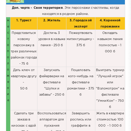
Доп. черта -
Своя территория
. Эти персонажи счастливы, когда
находятся в родном районе.
м
1. Турист
2. Житель
3. Городской
4. Коренной
е
эксперт
горожанин
с
Представиться
Достичь 3
Пожертвовать
Овладеть
т
новому
уровня в навыке
митингующему -
навыком пения
о
персонажу в
пения - 250 б
375 б
полностью - 1
п
трех различных
000 б
о
районах города
л
- 75 б
о
Дать ключ от
Запускать
Поцеловать
Выиграть турнир
ж
квартиры другу
фейерверки на
кого-нибудь на
"Лучший игрок"
е
-
фестивале
фестивале
или
н
50 б
"Шутки и
романтики - 375
"Взломотрон" на
и
забавы" - 250 б
б
фестивале
е
"УмниКон" - 750
б
Сделать три
Воспользоваться
Завершить
Жить в квартире
заказа в
аппаратом для
роспись или
стоимостью 100
киосках с едой
пускания
граффити в
000 - 1 000 б