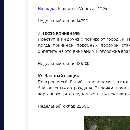
Награда:
Машина «Уловка -202»
Недельный оклад:1475$
9.
Гроза криминала
Преступники дружно покидают город , к 
Когда причиной подобных перемен стан
обратить на это внимание. Поддержка вла
Недельный оклад:1850$
10.
Частный сыщик
Поздравляем! Гений головоломок, тита
благодарные сограждане. Впрочем, почиват
воры знают, что слуги закона не дремлют.
Недельный оклад:2250$