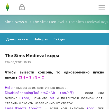
Sims-News.ru
»
The Sims Medieval
» The Sims Medieval код
Дополнения
Наборы
Гайды
The Sims Medieval коды
29/03/2011 16:15
Чтобы вывести консоль, то одновременно нужно
нажать
Ctrl + Shift + C
Help
– вызов всех доступных кодов.
DisableSnappingToSlotsOnAlt (on/off)
– если код
включен
(on)
, нажмите
alt
и появиться возможность
ставить объекты независимо от клеток.
FadeObjects (on/off)
– если код включен
(on)
, при