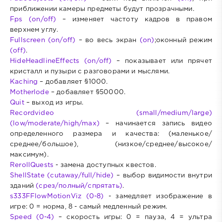
приближении камеры предметы будут прозрачными.
Fps (on/off)
– изменяет частоту кадров в правом
верхнем углу.
Fullscreen (on/off)
– во весь экран
(on)
;оконный режим
(off)
.
HideHeadlineEffects (on/off)
– показывает или прячет
кристалл и пузыри с разговорами и мыслями.
Kaching
– добавляет §1000.
Motherlode
– добавляет §50000.
Quit
– выход из игры.
Recordvideo (small/medium/large)
(low/moderate/high/max)
– начинается запись видео
определенного размера и качества: (маленькое/
среднее/большое), (низкое/среднее/высокое/
максимум).
RerollQuests
- замена доступных квестов.
ShellState (cutaway/full/hide)
– выбор видимости внутри
зданий
(срез/полный/спрятать)
.
s333FFlowMotionViz (0-8)
- замедляет изображение в
игре: 0 = норма, 8 - самый медленный режим.
Speed (0-4)
– скорость игры: 0 = пауза, 4 = ультра