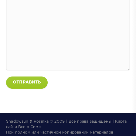
ОТПРАВИТЬ
Shadowsun & Rosinka © 2009 | Все права защищены | Карта
сайта
Все о Симс
×
👑
The Sims 4 Сквозь века
При полном или частичном копировании материалов
Новое дополнение! Королевства,