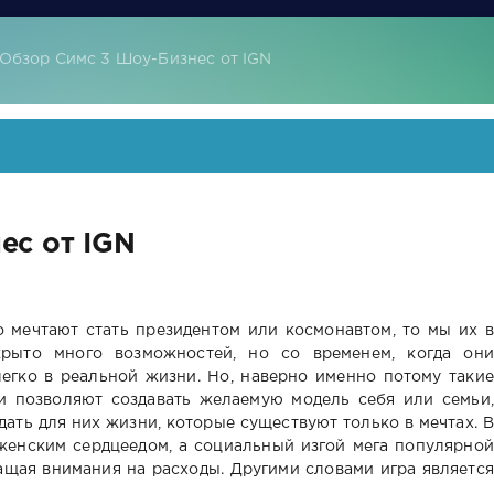
Обзор Симс 3 Шоу-Бизнес от IGN
ес от IGN
о мечтают стать президентом или космонавтом, то мы их в
рыто много возможностей, но со временем, когда они
легко в реальной жизни. Но, наверно именно потому такие
ни позволяют создавать желаемую модель себя или семьи,
дать для них жизни, которые существуют только в мечтах. В
женским сердцеедом, а социальный изгой мега популярной
ащая внимания на расходы. Другими словами игра является