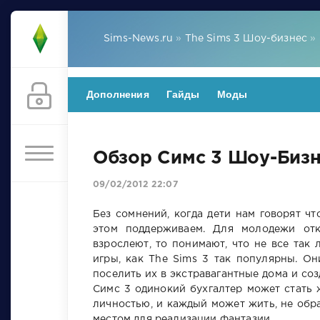
Sims-News.ru
»
The Sims 3 Шоу-бизнес
» 
Дополнения
Гайды
Моды
Обзор Симс 3 Шоу-Бизн
09/02/2012 22:07
Без сомнений, когда дети нам говорят чт
этом поддерживаем. Для молодежи отк
взрослеют, то понимают, что не все так 
игры, как The Sims 3 так популярны. О
поселить их в экстравагантные дома и соз
Симс 3 одинокий бухгалтер может стать 
личностью, и каждый может жить, не обр
местом для реализации фантазии.