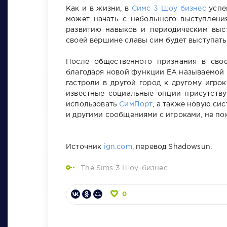
Как и в жизни, в
Симс 3 Шоу бизнес
успе
может начать с небольшого выступления
развитию навыков и периодическим выст
своей вершине славы сим будет выступать
После общественного признания в сво
благодаря новой функции ЕА называемой С
гастроли в другой город к другому игро
известные социальные опции присутству
использовать
СимПорт
, а также новую си
и другими сообщениями с игроками, не пок
Источник
ign.com
, перевод Shadowsun.
The Sims 3 Шоу-бизнес
0