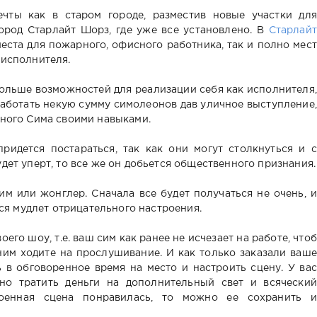
чты как в старом городе, разместив новые участки для
город Старлайт Шорз, где уже все установлено. В
Старлайт
еста для пожарного, офисного работника, так и полно мест
 исполнителя.
ольше возможностей для реализации себя как исполнителя,
работать некую сумму симолеонов дав уличное выступление,
нного Сима своими навыками.
идется постараться, так как они могут столкнуться и с
дет уперт, то все же он добьется общественного признания.
м или жонглер. Сначала все будет получаться не очень, и
ься мудлет отрицательного настроения.
го шоу, т.е. ваш сим как ранее не исчезает на работе, чтоб
 ним ходите на прослушивание. И как только заказали ваше
 в обговоренное время на место и настроить сцену. У вас
жно тратить деньги на дополнительный свет и всяческий
роенная сцена понравилась, то можно ее сохранить и