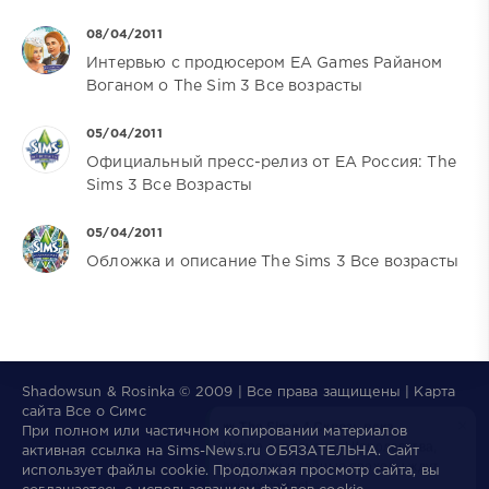
08/04/2011
Интервью с продюсером EA Games Райаном
Воганом о The Sim 3 Все возрасты
05/04/2011
Официальный пресс-релиз от ЕА Россия: The
Sims 3 Все Возрасты
05/04/2011
Обложка и описание The Sims 3 Все возрасты
Shadowsun & Rosinka © 2009 | Все права защищены | Карта
×
👑
The Sims 4 Сквозь века
сайта
Все о Симс
Новое дополнение! Королевства,
При полном или частичном копировании материалов
династии и тайные проходы ждут
активная ссылка на
Sims-News.ru
ОБЯЗАТЕЛЬНА.
Сайт
ваших симов!
использует файлы
cookie
. Продолжая просмотр сайта, вы