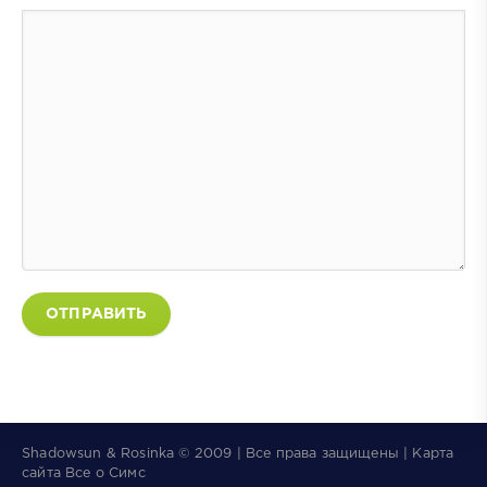
ОТПРАВИТЬ
Shadowsun & Rosinka © 2009 | Все права защищены | Карта
×
👑
The Sims 4 Сквозь века
сайта
Все о Симс