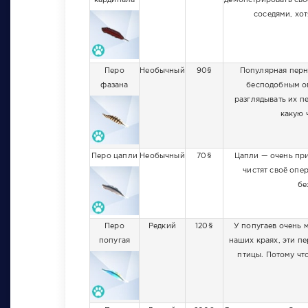
кардинала
демонстрировать сво
соседями, хот
Перо
Необычный
90§
Популярная перн
фазана
бесподобным о
разглядывать их п
какую 
Перо цапли
Необычный
70§
Цапли — очень пр
чистят своё опе
бе
Перо
Редкий
120§
У попугаев очень 
попугая
наших краях, эти п
птицы. Потому что