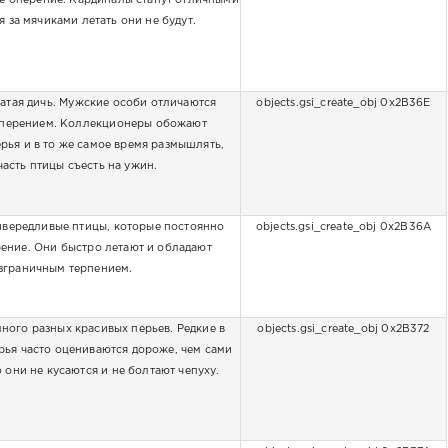
ё оперение. Кардиналы станут отличными
я за мячиками летать они не будут.
атая дичь. Мужские особи отличаются
objects.gsi_create_obj 0x2B36E
перением. Коллекционеры обожают
ерья и в то же самое время размышлять,
часть птицы съесть на ужин.
ивередливые птицы, которые постоянно
objects.gsi_create_obj 0x2B36A
рение. Они быстро летают и обладают
зграничным терпением.
много разных красивых перьев. Редкие в
objects.gsi_create_obj 0x2B372
ерья часто оцениваются дороже, чем сами
 они не кусаются и не болтают чепуху.