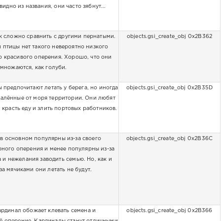
видно из названия, они часто зябнут...
к сложно сравнить с другими пернатыми.
objects.gsi_create_obj 0x2B362
й птицы нет такого невероятно низкого
го красивого оперения. Хорошо, что они
множаются, как голуби.
 предпочитают летать у берега, но иногда
objects.gsi_create_obj 0x2B35D
удалённые от моря территории. Они любят
, красть еду и злить портовых работников.
в основном популярны из-за своего
objects.gsi_create_obj 0x2B36C
ного оперения и менее популярны из-за
 и нежелания заводить семью. Но, как и
за мячиками они летать не будут.
рдинал обожает клевать семена и
objects.gsi_create_obj 0x2B366