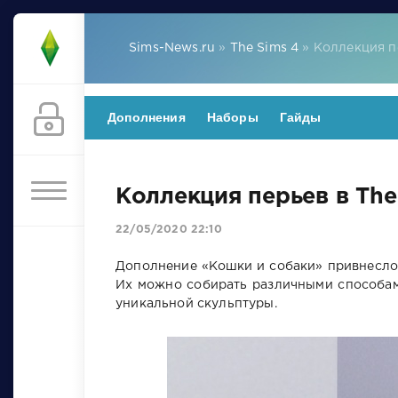
Sims-News.ru
»
The Sims 4
» Коллекция п
Дополнения
Наборы
Гайды
Коллекция перьев в The
22/05/2020 22:10
Дополнение «Кошки и собаки» привнесл
Их можно собирать различными способами
уникальной скульптуры.