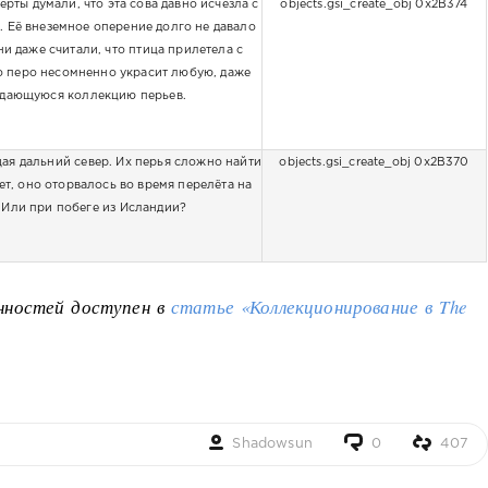
ерты думали, что эта сова давно исчезла с
objects.gsi_create_obj 0x2B374
 Её внеземное оперение долго не давало
и даже считали, что птица прилетела с
о перо несомненно украсит любую, даже
дающуюся коллекцию перьев.
ая дальний север. Их перья сложно найти
objects.gsi_create_obj 0x2B370
ет, оно оторвалось во время перелёта на
 Или при побеге из Исландии?
енностей доступен в
статье «Коллекционирование в The
Shadowsun
0
407