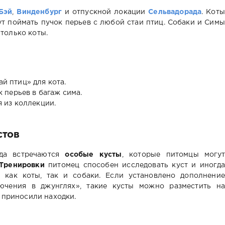
Бэй
,
Винденбург
и отпускной локации
Сельвадорада
. Коты
т поймать пучок перьев с любой стаи птиц. Собаки и Симы
 только коты.
й птиц» для кота.
к перьев в багаж сима.
я из коллекции.
стов
гда встречаются
особые кусты
, которые питомцы могут
Тренировки
питомец способен исследовать куст и иногда
и как коты, так и собаки. Если установлено дополнение
ючения в джунглях», такие кусты можно разместить на
 приносили находки.