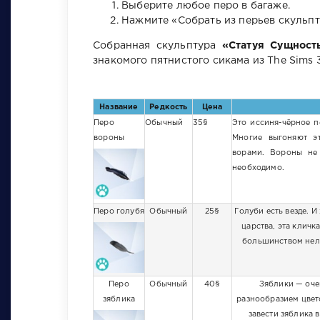
Выберите любое перо в багаже.
Нажмите «Собрать из перьев скульпт
Собранная скульптура
«Статуя Сущност
знакомого пятнистого сикама из The Sims 3
Название
Редкость
Цена
Перо
Обычный
35§
Это иссиня-чёрное 
вороны
Многие выгоняют э
ворами. Вороны не
необходимо.
Перо голубя
Обычный
25§
Голуби есть везде. И
царства, эта кличк
большинством нел
Перо
Обычный
40§
Зяблики — оче
зяблика
разнообразием цвет
завести зяблика 