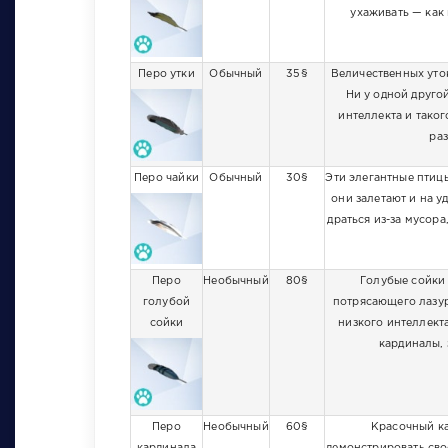
ухаживать — как 
Перо утки
Обычный
35§
Величественных уто
Ни у одной друго
интеллекта и тако
раз
Перо чайки
Обычный
30§
Эти элегантные птицы
они залетают и на 
драться из-за мусора
Перо
Необычный
80§
Голубые сойки 
голубой
потрясающего лазур
сойки
низкого интеллекта
кардиналы, 
Перо
Необычный
60§
Красочный ка