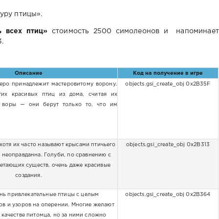
уру птицы».
ь всех птиц»
стоимость 2500 симолеонов и напоминает
.
Описание
Код на получение в игре
перо принадлежит мастеровитому ворону.
objects.gsi_create_obj 0x2B35F
тих красивых птиц из дома, считая их
 воры — они берут только то, что им
 хотя их часто называют крысами птичьего
objects.gsi_create_obj 0x2B313
а неоправданна. Голуби, по сравнению с
етающих существ, очень даже красивые
создания.
нь привлекательные птицы с целым
objects.gsi_create_obj 0x2B364
ов и узоров на оперении. Многие желают
в качестве питомца, но за ними сложно