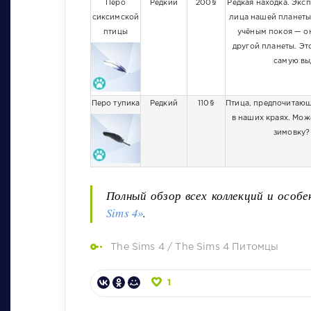
Перо
Редкий
200§
Редкая находка. Эксп
сиксимской
лица нашей планеты.
птицы
учёным покоя — он
другой планеты. Эт
самую вы
Перо тупика
Редкий
110§
Птица, предпочитающ
в наших краях. Мож
зимовку?
Полный обзор всех коллекций и особ
Sims 4»
.
The Sims 4
/
The Sims 4 Питомцы
1